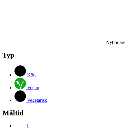
Nybörjare
Typ
Kött
Vegan
Vegetarisk
Måltid
L