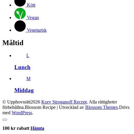
Kött
Vegan
Vegetarisk
Måltid
L
Lunch
M
Middag
© Upphovsrätt2026
Korv Stroganoff Recept
. Alla rättigheter
förbehållna.
Blossom Recipe | Utvecklad av
Blossom Themes
.Drivs
med
WordPress
.
100 kr rabatt
Hämta