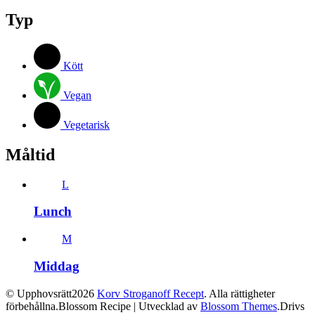
Typ
Kött
Vegan
Vegetarisk
Måltid
L
Lunch
M
Middag
© Upphovsrätt2026
Korv Stroganoff Recept
. Alla rättigheter
förbehållna.
Blossom Recipe | Utvecklad av
Blossom Themes
.Drivs