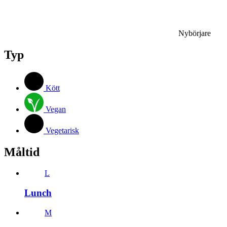
Nybörjare
Typ
Kött
Vegan
Vegetarisk
Måltid
L
Lunch
M