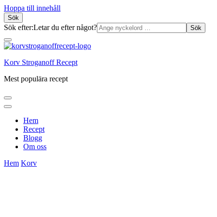
Hoppa till innehåll
Sök
Sök efter:
Letar du efter något?
Korv Stroganoff Recept
Mest populära recept
Hem
Recept
Blogg
Om oss
Hem
Korv