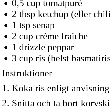
0,5
cup
tomatpuré
2
tbsp
ketchup
(eller chil
1
tsp
senap
2
cup
crème fraiche
1
drizzle
peppar
3
cup
ris
(helst basmatiri
Instruktioner
Koka ris enligt anvisnin
Snitta och ta bort korvski