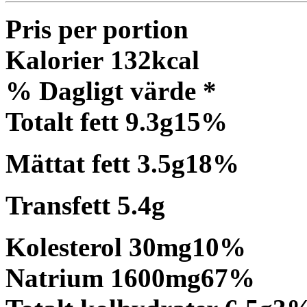
Pris per portion
Kalorier
132
kcal
% Dagligt värde *
Totalt fett
9.3
g
15
%
Mättat fett
3.5
g
18
%
Transfett
5.4
g
Kolesterol
30
mg
10
%
Natrium
1600
mg
67
%